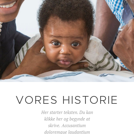
VORES HISTORIE
Her starter teksten. Du kan
klikke her og begynde at
skrive.
Accusantium
doloremque laudantium