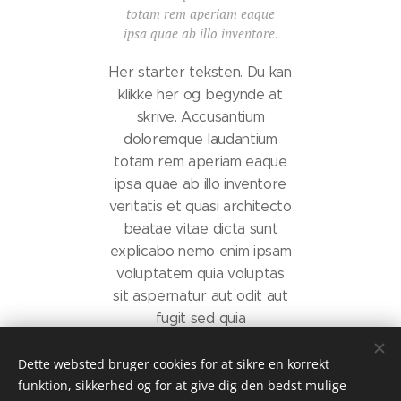
totam rem aperiam eaque
ipsa quae ab illo inventore
.
Her starter teksten. Du kan
klikke her og begynde at
skrive. Accusantium
doloremque laudantium
totam rem aperiam eaque
ipsa quae ab illo inventore
veritatis et quasi architecto
beatae vitae dicta sunt
explicabo nemo enim ipsam
voluptatem quia voluptas
sit aspernatur aut odit aut
fugit sed quia
consequuntur magni
dolores eos qui ratione
Dette websted bruger cookies for at sikre en korrekt
funktion, sikkerhed og for at give dig den bedst mulige
voluptatem sequi nesciunt